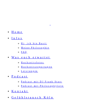
Home
Infos
Hi, ich bin Basti
Meine Philosophie
FAQ
Was euch erwartet
Hochzeitsfotos
Hochzeitsreportagen
Leistungen
Podcast
Podcast mit DJ Frank Starr
Podcast mit Philosophylove
Kontakt
Gefühlsrausch Köln