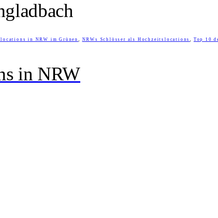
ngladbach
slocations in NRW im Grünen
,
NRWs Schlösser als Hochzeitslocations
,
Top 10 d
ons in NRW