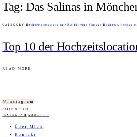
Tag: Das Salinas in Mönche
CATEGORY
Hochzeitslocations in NRW für eine Vintage-Hochzeit
,
Hochzeit
Top 10 der Hochzeitslocati
READ MORE
@instagram
Folge mir auf
INSTAGRAM
GOOGLE +
Über Mich
Kontakt