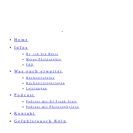
Home
Infos
Hi, ich bin Basti
Meine Philosophie
FAQ
Was euch erwartet
Hochzeitsfotos
Hochzeitsreportagen
Leistungen
Podcast
Podcast mit DJ Frank Starr
Podcast mit Philosophylove
Kontakt
Gefühlsrausch Köln