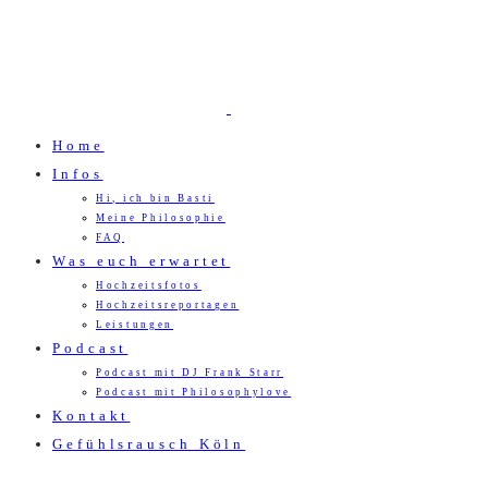
Home
Infos
Hi, ich bin Basti
Meine Philosophie
FAQ
Was euch erwartet
Hochzeitsfotos
Hochzeitsreportagen
Leistungen
Podcast
Podcast mit DJ Frank Starr
Podcast mit Philosophylove
Kontakt
Gefühlsrausch Köln