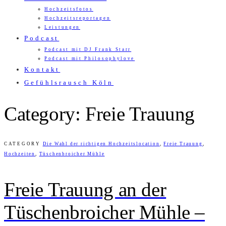
Hochzeitsfotos
Hochzeitsreportagen
Leistungen
Podcast
Podcast mit DJ Frank Starr
Podcast mit Philosophylove
Kontakt
Gefühlsrausch Köln
Category: Freie Trauung
CATEGORY
Die Wahl der richtigen Hochzeitslocation
,
Freie Trauung
,
Hochzeiten
,
Tüschenbroicher Mühle
Freie Trauung an der
Tüschenbroicher Mühle –