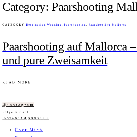
Category: Paarshooting Mal
CATEGORY
Destination Wedding
,
Paarshooting
,
Paarshooting Mallorca
Paarshooting auf Mallorca –
und pure Zweisamkeit
READ MORE
@instagram
Folge mir auf
INSTAGRAM
GOOGLE +
Über Mich