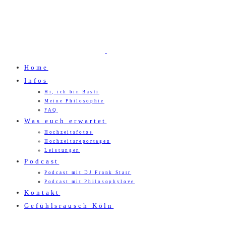
Home
Infos
Hi, ich bin Basti
Meine Philosophie
FAQ
Was euch erwartet
Hochzeitsfotos
Hochzeitsreportagen
Leistungen
Podcast
Podcast mit DJ Frank Starr
Podcast mit Philosophylove
Kontakt
Gefühlsrausch Köln