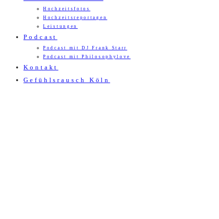
Hochzeitsfotos
Hochzeitsreportagen
Leistungen
Podcast
Podcast mit DJ Frank Starr
Podcast mit Philosophylove
Kontakt
Gefühlsrausch Köln